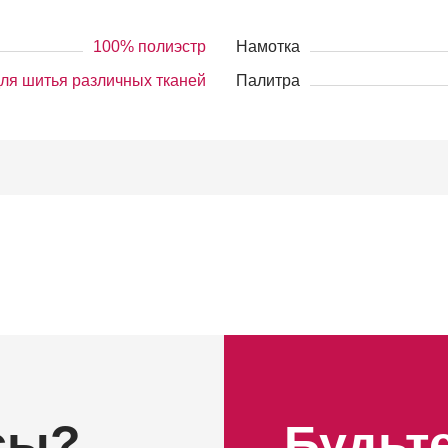
100% полиэстр
Намотка
ля шитья различных тканей
Палитра
сы?
Будьте