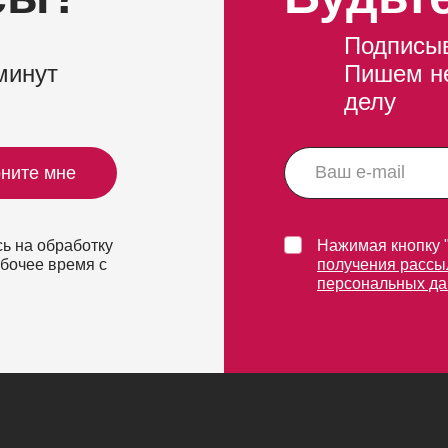
Подписыв
минут
Пишем не
делу
ните мне
ь на обработку
Нажимая кнопку 
абочее время с
получения рассы
персональных д