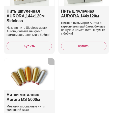
Нить шпулечная
Нить шпулечная
AURORA,144х120м
AURORA,144х120м
Sideless
Нижняя нить марки Aurora c
картонными шайбами, больше
Нижняя нить Sideless марки
не нужно наматывать шпульки
Aurora, больше не нужно
с бобин!
наматывать шпульки с бобин!
Купить
Купить
Нитки металлик
Aurora MS 5000м
Металлизированные нити
толщиной №40