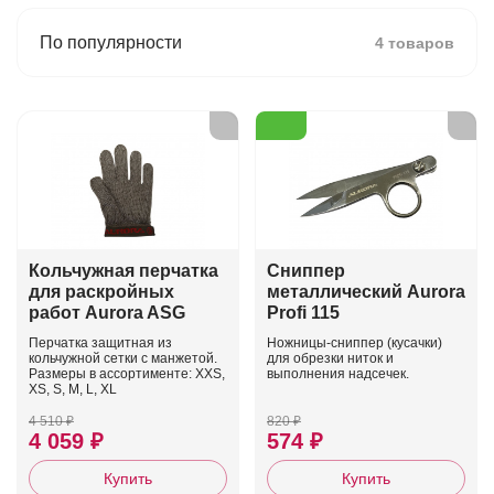
По популярности
4 товаров
Кольчужная перчатка
Сниппер
для раскройных
металлический Aurora
работ Aurora ASG
Profi 115
Перчатка защитная из
Ножницы-сниппер (кусачки)
кольчужной сетки с манжетой.
для обрезки ниток и
Размеры в ассортименте: XXS,
выполнения надсечек.
XS, S, M, L, XL
4 510 ₽
820 ₽
4 059 ₽
574 ₽
Купить
Купить