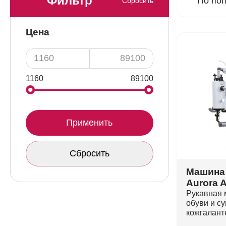
Фильтр
По по
Сбросить
Цена
1160
89100
Применить
Сбросить
Машина 
Aurora 
Рукавная 
обуви и су
кожгалант