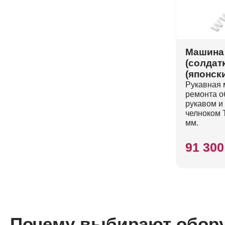
Машина 
(солдат
(японск
Рукавная 
ремонта о
рукавом и
челноком 
мм.
91 300
Почему выбирают обор