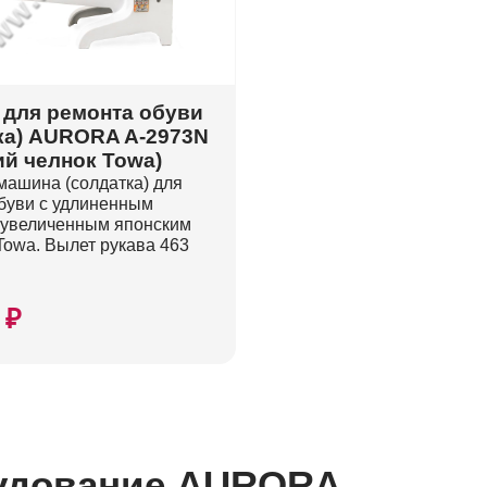
для ремонта обуви
ка) AURORA A-2973N
ий челнок Towa)
машина (солдатка) для
буви с удлиненным
 увеличенным японским
Towa. Вылет рукава 463
 ₽
удование AURORA