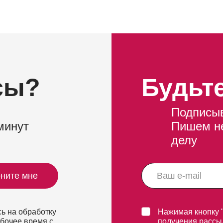
сы?
Будьте
Подписыв
минут
Пишем не
делу
ните мне
ь на обработку
Нажимая кнопку 
абочее время с
получения рассы