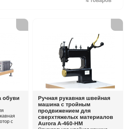
4 товаров
а обуви
Ручная рукавная швейная
машина с тройным
продвижением для
ля
укавная
сверхтяжелых материалов
отор с
Aurora A-460-HM