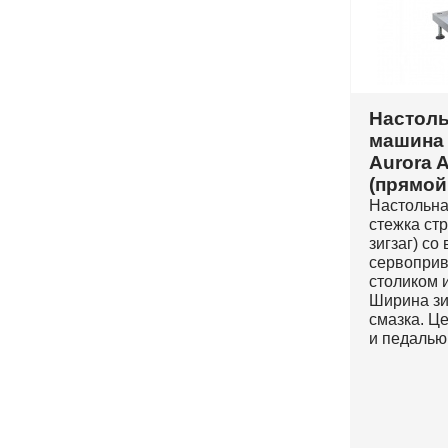
Настоль
машина 
Aurora 
(прямой
Настольна
стежка стр
зигзаг) со
сервоприв
столиком 
Ширина зи
смазка. Це
и педалью