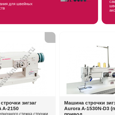
са
ания для швейных
шв
ств
ак
строчки зигзаг
Машина строчки зиг
 A-2150
Aurora A-1530N-D3 (
привод
лночного стежка строчки