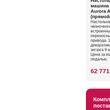
Настоль
машина 
Aurora 
(прямой
Настольна
челночного
встроенны
переносны
привода. 
декоратив
зигзага 9 
Цена за к
педалью.
62 771
Компл
поста