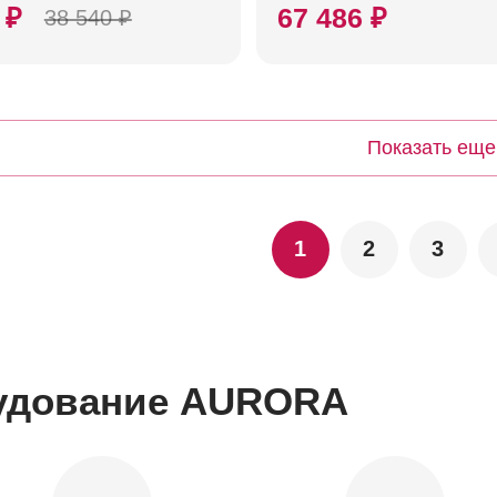
 ₽
67 486 ₽
38 540 ₽
Показать еще
1
2
3
удование AURORA