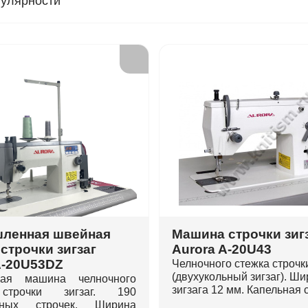
пулярности
ленная швейная
Машина строчки зиг
строчки зигзаг
Aurora A-20U43
A-20U53DZ
Челночного стежка строчки
(двухукольный зигзаг). Ш
ная машина челночного
зигзага 12 мм. Капельная 
строчки зигзаг. 190
ивных строчек. Ширина