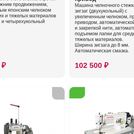
нижним продвижением,
Машина челночного стежк
ым японским челноком
зигзаг (двухукольный) с
их и тяжелых материалов
увеличенным челноком, 
х и четырехукольный
приводом, автоматическо
и закрепкой нити, автома
подъемом лапки для сред
тяжелых материалов.
Ширина зигзага до 8 мм.
Автоматическая смазка.
 ₽
102 500 ₽