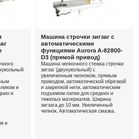
я
Машина строчки зигзаг с
заг
автоматическими
e
функциями Aurora A-82800-
D3 (прямой привод)
очного
Машина челночного стежка строчки
ухукольный
зигзаг (двухукольный) с
увеличенным челноком, прямым
нным
приводом, автоматической обрезкой
оликом и
и закрепкой нити, автоматическим
дних и
подъемом лапки для средних и
тяжелых материалов. Ширина
зигзага до 10 мм. Увеличенный
челнок. Автоматическая смазка.
ом и