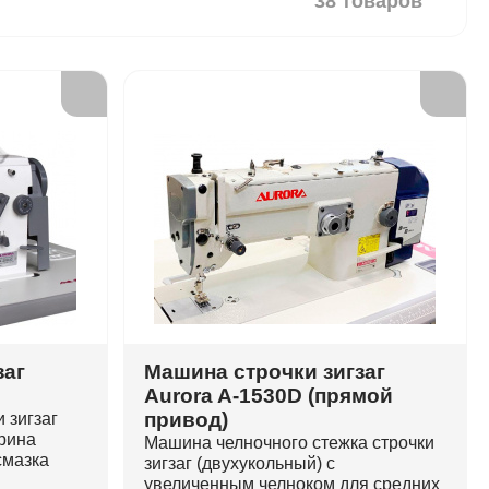
38 товаров
заг
Машина строчки зигзаг
Aurora A-1530D (прямой
привод)
 зигзаг
ирина
Машина челночного стежка строчки
смазка
зигзаг (двухукольный) с
увеличенным челноком для средних