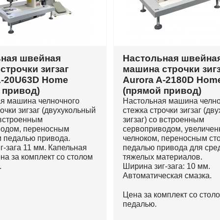
ная швейная
Настольная швейна
строчки зигзаг
машина строчки зиг
A-20U63D Home
Aurora A-2180D Hom
 привод)
(прямой привод)
я машина челночного
Настольная машина челн
очки зигзаг (двухукольный
стежка строчки зигзаг (дв
 встроенным
зигзаг) со встроенным
одом, переносным
сервоприводом, увеличе
и педалью привода.
челноком, переносным ст
г-зага 11 мм. Капельная
педалью привода для сре
на за комплект со столом
тяжелых материалов.
.
Ширина зиг-зага: 10 мм.
Автоматическая смазка.
Цена за комплект со стол
педалью.