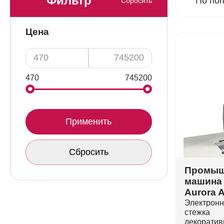
Фильтр
По по
Сбросить
Цена
470
745200
Применить
Сбросить
Промыш
машина 
Aurora 
Электрон
стежка 
декорат