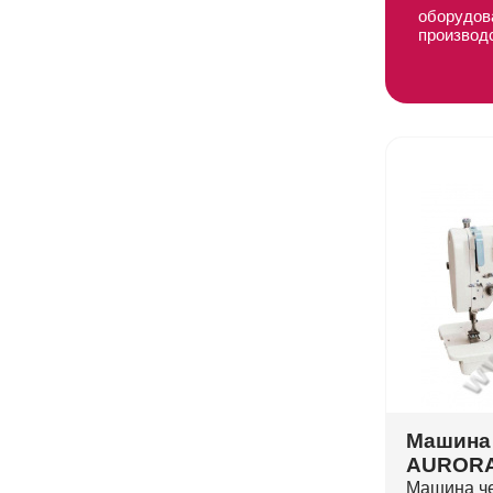
оборудов
производ
Машина 
AURORA
Машина че