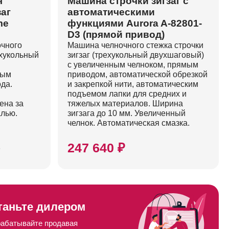
я
Машина строчки зигзаг с
заг
автоматическими
me
функциями Aurora A-82801-
D3 (прямой привод)
очного
Машина челночного стежка строчки
ухукольный
зигзаг (трехукольный двухшаговый)
с увеличенным челноком, прямым
ным
приводом, автоматической обрезкой
да.
и закрепкой нити, автоматическим
подъемом лапки для средних и
ена за
тяжелых материалов. Ширина
алью.
зигзага до 10 мм. Увеличенный
челнок. Автоматическая смазка.
247 640 ₽
₽
таньте дилером
рабатывайте продавая