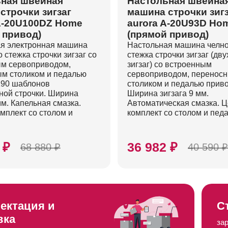
ная швейная
Настольная швейна
строчки зигзаг
машина строчки зиг
A-20U100DZ Home
aurora A-20U93D Ho
 привод)
(прямой привод)
я электронная машина
Настольная машина челн
 стежка строчки зигзаг со
стежка строчки зигзаг (дв
м сервоприводом,
зигзаг) со встроенным
м столиком и педалью
сервоприводом, перенос
190 шаблонов
столиком и педалью приво
ной строчки. Ширина
Ширина зигзага 9 мм.
мм. Капельная смазка.
Автоматическая смазка. Ц
омплект со столом и
комплект со столом и пед
 ₽
36 982 ₽
68 880 ₽
40 590 
ектация и
С
вка
за