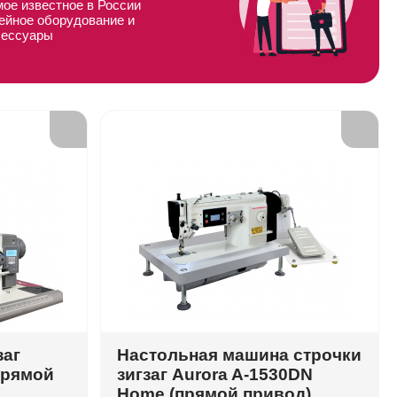
мое известное в России
ейное оборудование и
сессуары
заг
Настольная машина строчки
прямой
зигзаг Aurora A-1530DN
Home (прямой привод)