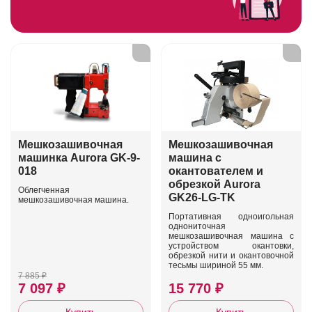
Мешкозашивочная
Мешкозашивочная
машинка Aurora GK-9-
машина c
018
окантователем и
обрезкой Aurora
Облегченная
GK26-LG-TK
мешкозашивочная машина.
Портативная одноигольная
однониточная
мешкозашивочная машина с
устройством окантовки,
обрезкой нити и окантовочной
тесьмы шириной 55 мм.
7 885 ₽
7 097 ₽
15 770 ₽