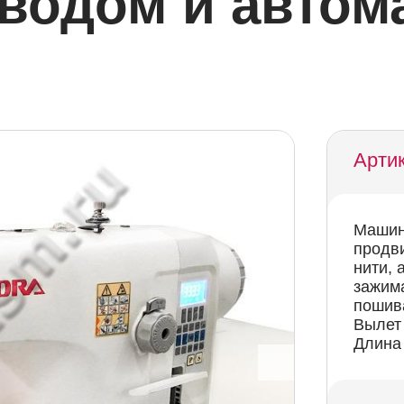
водом и автом
Артик
Машин
продви
нити,
зажим
пошив
Вылет 
Длина 