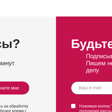
сы?
Будьте
Подписыв
минут
Пишем не
делу
ните мне
ь на обработку
Нажимая кнопку 
абочее время с
получения рассы