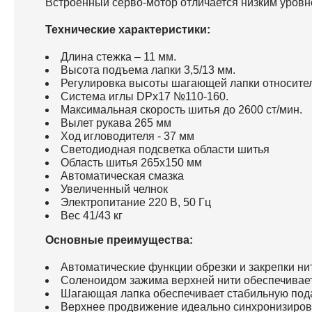
Встроенный серво-мотор отличается низким уровн
Технические характеристики:
Длина стежка – 11 мм.
Высота подъема лапки 3,5/13 мм.
Регулировка высоты шагающей лапки относител
Система иглы DPx17 №110-160.
Максимальная скорость шитья до 2600 ст/мин.
Вылет рукава 265 мм
Ход игловодителя - 37 мм
Светодиодная подсветка области шитья
Область шитья 265х150 мм
Автоматическая смазка
Увеличенный челнок
Электропитание 220 В, 50 Гц
Вес 41/43 кг
Основные преимущества:
Автоматические функции обрезки и закрепки ни
Соленоидом зажима верхней нити обеспечивает 
Шагающая лапка обеспечивает стабильную пода
Верхнее продвижение идеально синхронизирова