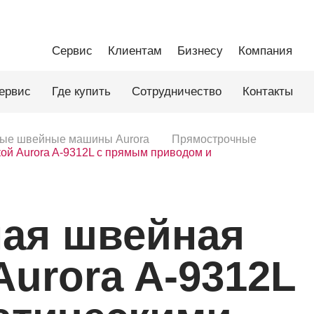
Сервис
Клиентам
Бизнесу
Компания
ервис
Где купить
Сотрудничество
Контакты
ые швейные машины Aurora
Прямострочные
й Aurora A-9312L с прямым приводом и
ая швейная
urora A-9312L