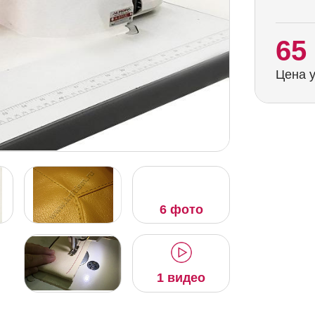
65
Цена у
6 фото
1 видео