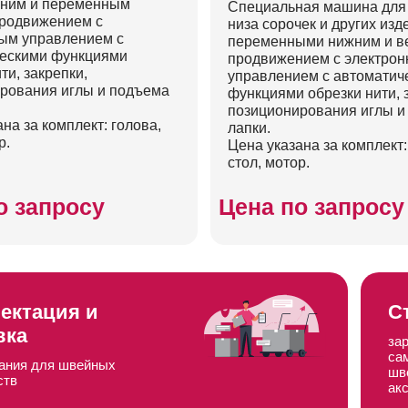
жним и переменным
Специальная машина для
родвижением с
низа сорочек и других изд
ым управлением с
переменными нижним и в
ескими функциями
продвижением с электро
ти, закрепки,
управлением с автоматич
рования иглы и подъема
функциями обрезки нити, 
позиционирования иглы и
на за комплект: голова,
лапки.
р.
Цена указана за комплект:
стол, мотор.
о запросу
Цена по запросу
ектация и
С
вка
за
са
ания для швейных
шв
ств
ак