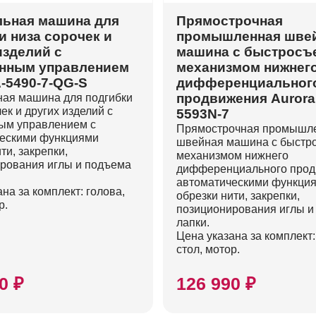
ьная машина для
Прямострочная
и низа сорочек и
промышленная шве
изделий с
машина с быстрос
онным управлением
механизмом нижнег
A-5490-7-QG-S
дифференциальног
продвижения Aurora
ая машина для подгибки
ек и других изделий с
5593N-7
ым управлением с
Прямострочная промышл
ескими функциями
швейная машина с быст
ти, закрепки,
механизмом нижнего
рования иглы и подъема
дифференциального прод
автоматическими функци
на за комплект: голова,
обрезки нити, закрепки,
р.
позиционирования иглы и
лапки.
Цена указана за комплект:
стол, мотор.
0 ₽
126 990 ₽