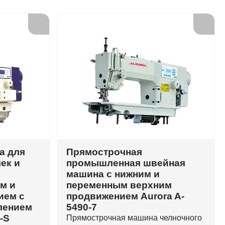
а для
Прямострочная
ек и
промышленная швейная
машина с нижним и
м и
переменным верхним
ием с
продвижением Aurora A-
лением
5490-7
-S
Прямострочная машина челночного