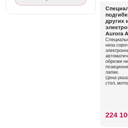
Специал
подгибк
других 
электр
Aurora 
Специальн
низа сороч
электронн
автоматич
обрезки ни
позициони
лапки.
Цена указа
стол, мото
224 10