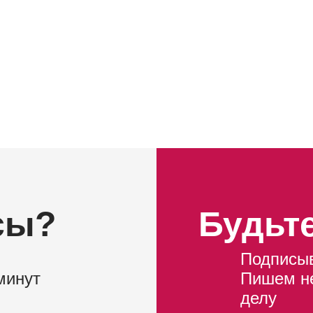
сы?
Будьте
Подписыв
минут
Пишем не
делу