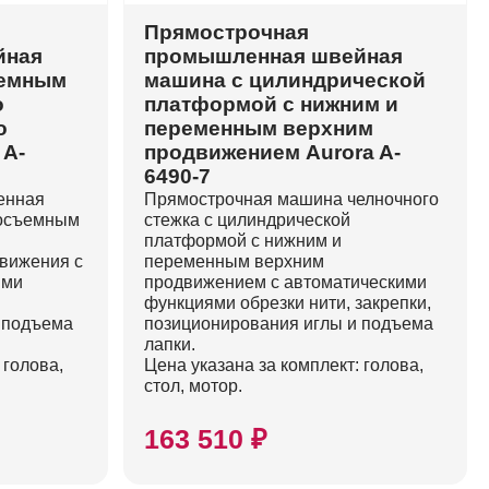
Прямострочная
йная
промышленная швейная
ъемным
машина с цилиндрической
о
платформой с нижним и
о
переменным верхним
 A-
продвижением Aurora A-
6490-7
енная
Прямострочная машина челночного
росъемным
стежка с цилиндрической
платформой с нижним и
вижения с
переменным верхним
ями
продвижением с автоматическими
функциями обрезки нити, закрепки,
 подъема
позиционирования иглы и подъема
лапки.
 голова,
Цена указана за комплект: голова,
стол, мотор.
163 510 ₽