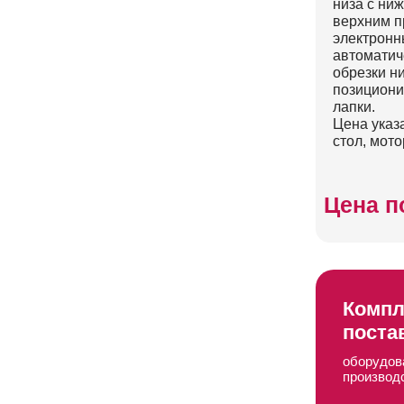
низа c ни
верхним п
электронн
автоматич
обрезки ни
позициони
лапки.
Цена указа
стол, мото
Цена п
Компл
поста
оборудов
производ