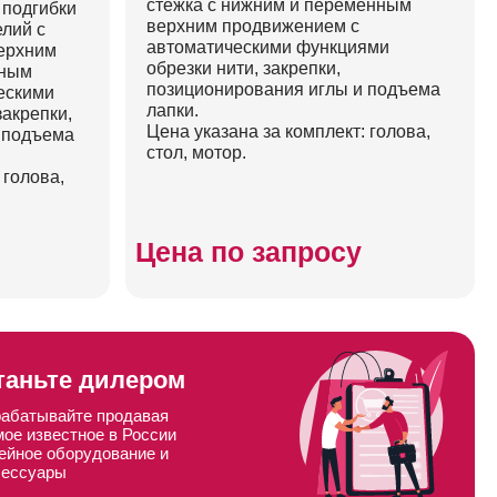
стежка с нижним и переменным
 подгибки
верхним продвижением с
елий с
автоматическими функциями
ерхним
обрезки нити, закрепки,
нным
позиционирования иглы и подъема
ескими
лапки.
закрепки,
Цена указана за комплект: голова,
 подъема
стол, мотор.
 голова,
Цена по запросу
таньте дилером
рабатывайте продавая
мое известное в России
ейное оборудование и
сессуары