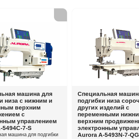
ьная машина для
Специальная машин
и низа c нижним и
подгибки низа сороч
нным верхним
других изделий с
жением с
переменными нижни
онным управлением
верхним продвижен
A-5494C-7-S
электронным управ
Aurora A-5493N-7-QG
ая машина для подгибки