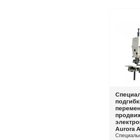
Специал
подгибк
переме
продви
электр
Aurora 
Специальн