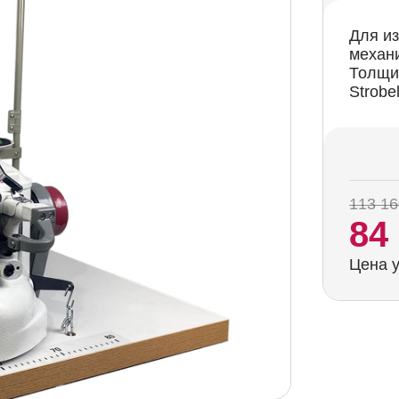
Для из
механи
Толщи
Strobe
113 16
84
Цена у