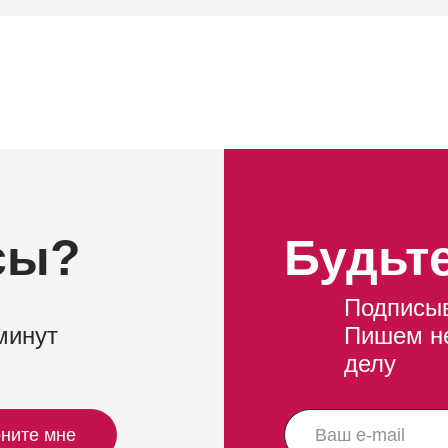
сы?
Будьте
Подписыв
минут
Пишем не
делу
ните мне