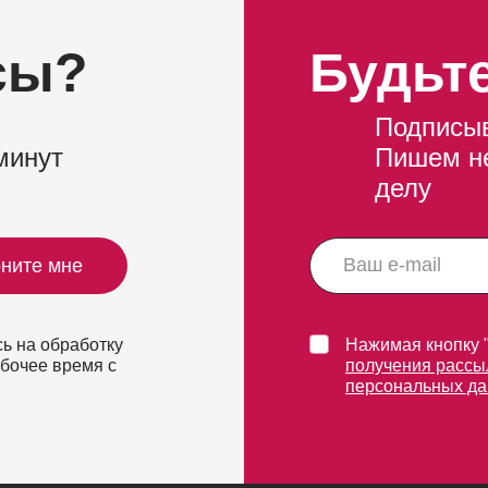
сы?
Будьте
Подписыв
минут
Пишем не
делу
ните мне
ь на обработку
Нажимая кнопку 
абочее время с
получения рассы
персональных д