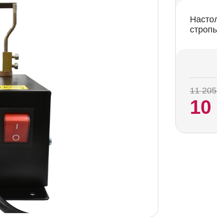
Насто
строп
11 205
10