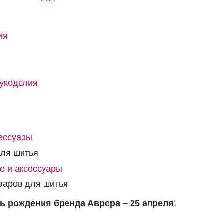
ия
рукоделия
сессуары
для шитья
е и аксессуары
оваров для шитья
ь рождения бренда Аврора – 25 апреля!