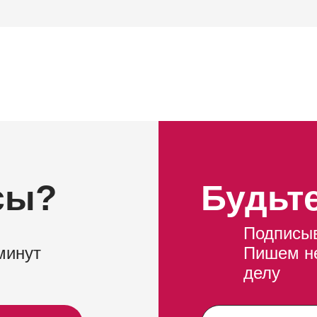
сы?
Будьте
Подписыв
минут
Пишем не
делу