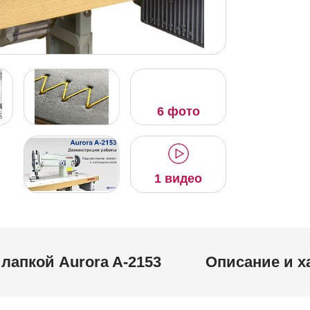
6 фото
1 видео
лапкой Aurora A-2153
Описание и х