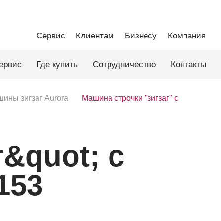
Сервис
Клиентам
Бизнесу
Компания
ервис
Где купить
Сотрудничество
Контакты
ины зигзаг Aurora
Машина строчки "зигзаг" с
&quot; с
153