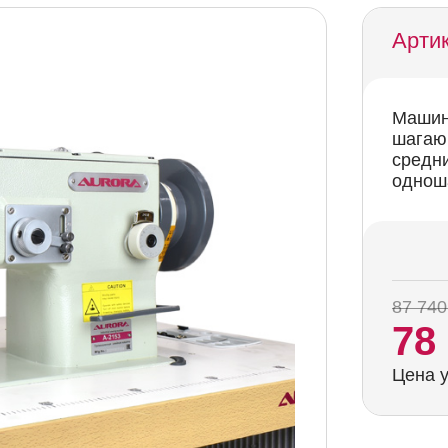
Артик
Машина
шагаю
средн
одноша
87 740
78
Цена у