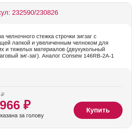
ул: 232590/230826
 челночного стежка строчки зигзаг с
щей лапкой и увеличенным челноком для
их и тяжелых материалов (двухукольный
говый зиг-заг). Аналог Consew 146RB-2A-1
 ₽
 966 ₽
Купить
казана за голову