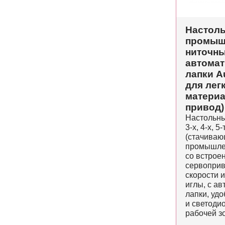
Настол
промыш
ниточны
автома
лапки A
для лег
материа
привод)
Настольны
3-х, 4-х, 
(стачиваю
промышле
со встрое
сервоприв
скорости 
иглы, с а
лапки, уд
и светоди
рабочей з