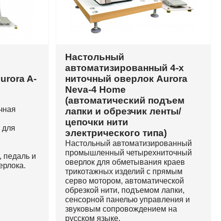
Настольный
автоматизированный 4-х
urora A-
ниточный оверлок Aurora
Neva-4 Home
(автоматический подъем
чная
лапки и обрезчик ленты/
цепочки нити
 для
электрического типа)
Настольный автоматизированный
промышленный четырехниточный
, педаль и
оверлок для обметывания краев
ерлока.
трикотажных изделий с прямым
серво мотором, автоматической
обрезкой нити, подъемом лапки,
сенсорной панелью управления и
звуковым сопровождением на
русском языке.