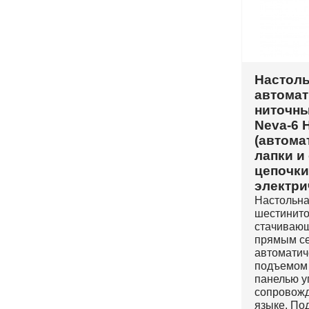
Настол
автомат
ниточны
Neva-6 
(автома
лапки и
цепочки
электри
Настольна
шестинито
стачивающ
прямым се
автоматич
подъемом 
панелью у
сопровож
языке. По