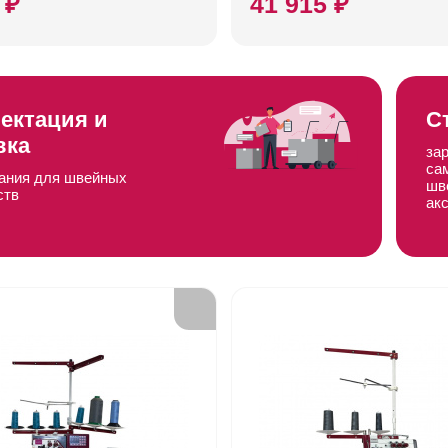
 ₽
41 915 ₽
ектация и
С
вка
за
са
ания для швейных
шв
ств
ак