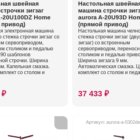
ная швейная
Настольная швейна
строчки зигзаг
машина строчки зиг
A-20U100DZ Home
aurora A-20U93D Ho
 привод)
(прямой привод)
я электронная машина
Настольная машина челн
 стежка строчки зигзаг со
стежка строчки зигзаг (дв
м сервоприводом,
зигзаг) со встроенным
м столиком и педалью
сервоприводом, перенос
190 шаблонов
столиком и педалью приво
ной строчки. Ширина
Ширина зигзага 9 мм.
мм. Капельная смазка.
Автоматическая смазка. Ц
омплект со столом и
комплект со столом и пед
 ₽
37 433 ₽
Артикул: aurora-a-0302d