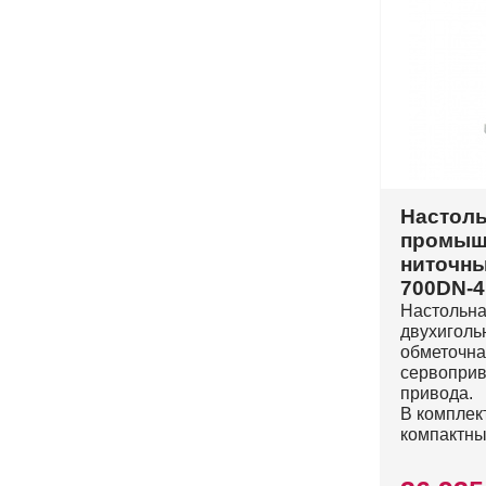
Настол
промыш
ниточны
700DN-
Настольна
двухиголь
обметочна
сервоприв
привода.
В комплект
компактны