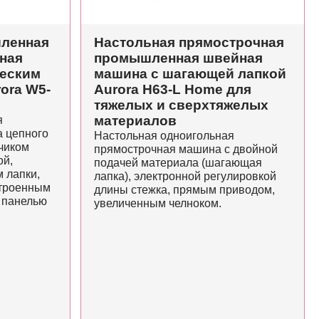
ленная
Настольная прямострочная
ная
промышленная швейная
ческим
машина с шагающей лапкой
ora W5-
Aurora H63-L Home для
тяжелых и сверхтяжелых
материалов
я
 цепного
Настольная одноигольная
чиком
прямострочная машина с двойной
ой,
подачей материала (шагающая
 лапки,
лапка), электронной регулировкой
строенным
длины стежка, прямым приводом,
 панелью
увеличенным челноком.