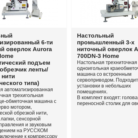
ьный
Настольный
изированный 6-ти
промышленный 3-х
й оверлок Aurora
ниточный оверлок A
Home
700DN-3 Home
тический подъем
Настольная трехниточная
одноигольная краеобмето
 обрезчик ленты/
машина со встроенным
 нити
сервоприводом. Подходит
ческого типа)
установки в небольших
я автоматизированная
помещениях.
чная трехигольная
В комплект входят: голова
е-обметочная машина с
переносной столик для ов
рво мотором,
еской обрезкой нити,
лапки, сенсорной
правления и звуковым
дением на РУССКОМ
дключение к компрессору