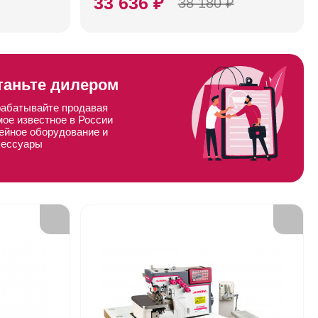
33 636 ₽
38 180 ₽
таньте дилером
рабатывайте продавая
мое известное в России
ейное оборудование и
сессуары