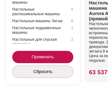
машины
Настоль
машина 
Настольные
5
Aurora 
распошивальные машины
(прямой
Настольные машины Зигзаг
6
Настольна
Настольные подшивочные
1
челночного
машины
встроенны
переносны
Настольные для спуская
2
привода. 
края кожи
декоратив
зигзага 9 
Цена за к
Применить
педалью.
63 537
Сбросить