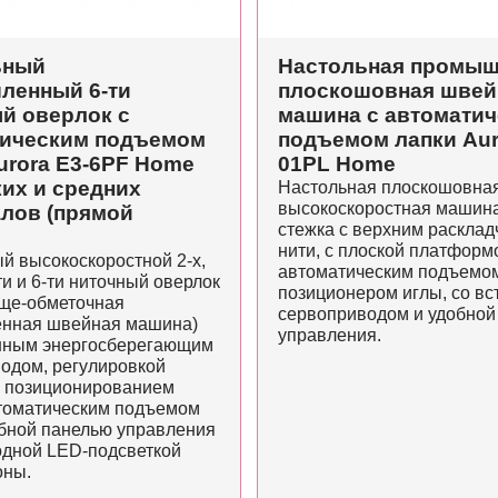
ьный
Настольная промыш
ленный 6-ти
плоскошовная швей
й оверлок с
машина с автомати
тическим подъемом
подъемом лапки Aur
urora E3-6PF Home
01PL Home
ких и средних
Настольная плоскошовна
высокоскоростная машина
лов (прямой
стежка с верхним расклад
нити, с плоской платформ
й высокоскоростной 2-х,
автоматическим подъемом
5-ти и 6-ти ниточный оверлок
позиционером иглы, со в
ще-обметочная
сервоприводом и удобной
нная швейная машина)
управления.
нным энергосберегающим
одом, регулировкой
и позиционированием
втоматическим подъемом
обной панелью управления
одной LED-подсветкой
оны.