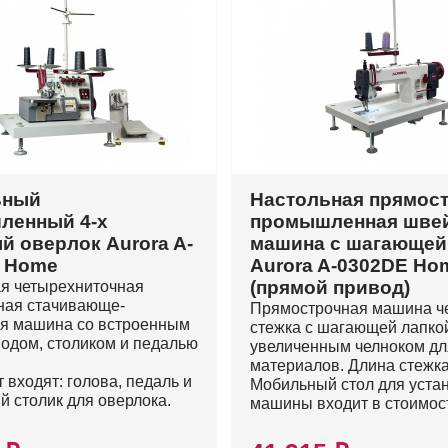
ьный
Настольная прямос
ленный 4-х
промышленная шве
й оверлок Aurora A-
машина с шагающей
4 Home
Aurora A-0302DE Ho
(прямой привод)
я четырехниточная
ная стачивающе-
Прямострочная машина ч
я машина со встроенным
стежка с шагающей лапко
одом, столиком и педалью
увеличенным челноком дл
материалов. Длина стежка
 входят: голова, педаль и
Мобильный стол для уста
й столик для оверлока.
машины входит в стоимос