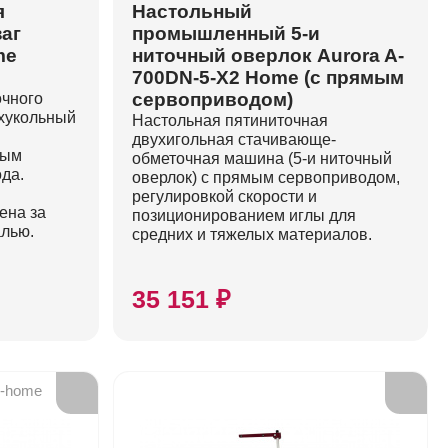
я
Настольный
заг
промышленный 5-и
me
ниточный оверлок Aurora A-
700DN-5-X2 Home (с прямым
сервоприводом)
очного
ухукольный
Настольная пятиниточная
двухигольная стачивающе-
ным
обметочная машина (5-и ниточный
да.
оверлок) с прямым сервоприводом,
регулировкой скорости и
ена за
позиционированием иглы для
алью.
средних и тяжелых материалов.
35 151 ₽
e-home