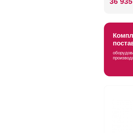
36 935
Компл
поста
оборудов
производ